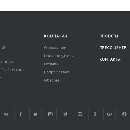
КОМПАНИЯ
ПРОЕКТЫ
ной
О компании
ПРЕСС-ЦЕНТР
Производители
КОНТАКТЫ
икация
Отзывы
ебы / кессоны
Вопрос ответ
оры
Обзоры