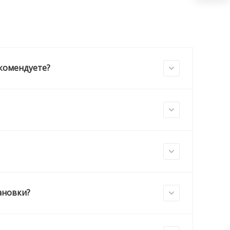
екомендуете?
ановки?