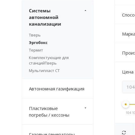
Системы
Спосо
автономной
канализации
Марк
Тверь
Эргобокс
Термит
Прои
Комплектующие для
станцийТверь
Мультипласт СТ
Цена
Автономная газификация
Пластиковые
104 1
погребы / кессоны
Газовые генераторы