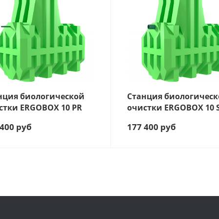
176
ПРОИЗВОДИТЕЛЬНОСТЬ, Л/СУТКИ
1900
РАЗМЕРЫ, М
2,2 х 1,2 х 2,3
СПОСОБ ОТВОДА
Самотечный
ЧИСЛО ПОЛЬЗОВАТЕЛЕЙ:
9.1
нция биологической
Станция биологичес
ЦЕНА ДЛЯ ФИЛЬТРА
стки ERGOBOX 10 PR
очистки ERGOBOX 10 
177400
 400
руб
177 400
руб