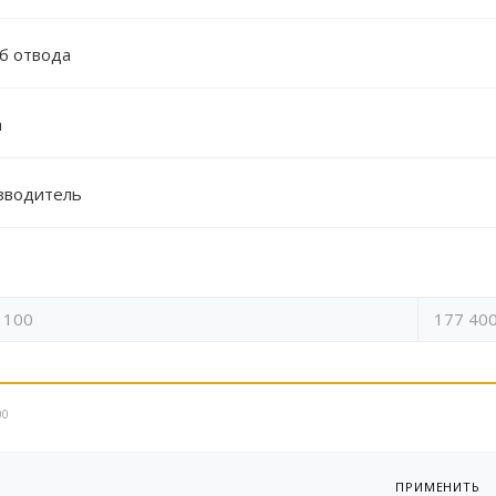
б отвода
а
зводитель
00
ПРИМЕНИТЬ