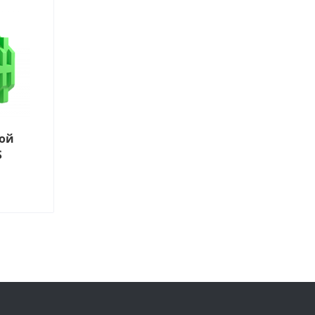
кой
S