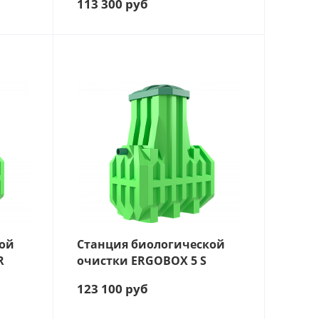
113 300
руб
ЛЕЙ
ТЬ, Л/СУТКИ
ЛЕЙ:
кой
Станция биологической
R
очистки ERGOBOX 5 S
123 100
руб