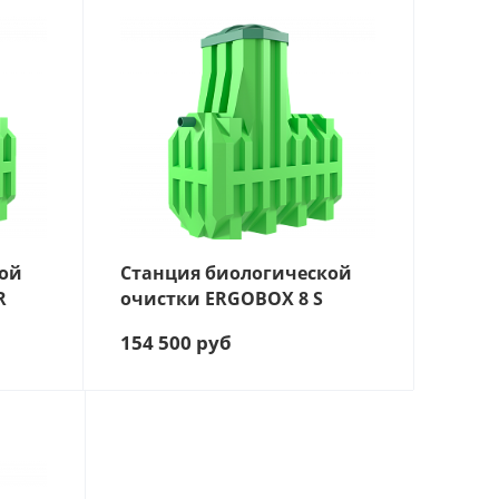
ТЬ, Л/СУТКИ
ЛЕЙ:
кой
Станция биологической
R
очистки ERGOBOX 8 S
154 500
руб