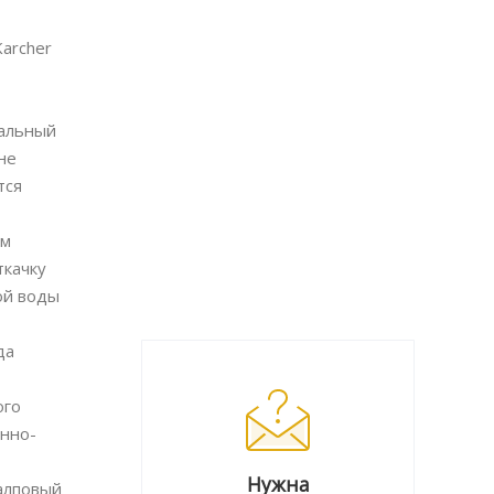
Karcher
кальный
не
тся
ем
ткачку
ой воды
да
ого
енно-
Нужна
Залповый