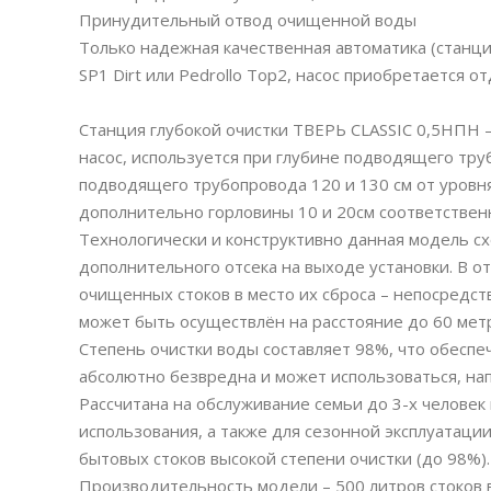
Принудительный отвод очищенной воды
Только надежная качественная автоматика (станция
SP1 Dirt или Pedrollo Top2, насос приобретается о
Станция глубокой очистки ТВЕРЬ CLASSIC 0,5НПН 
насос, используется при глубине подводящего тру
подводящего трубопровода 120 и 130 см от уровн
дополнительно горловины 10 и 20см соответствен
Технологически и конструктивно данная модель с
дополнительного отсека на выходе установки. В о
очищенных стоков в место их сброса – непосредст
может быть осуществлён на расстояние до 60 мет
Степень очистки воды составляет 98%, что обеспе
абсолютно безвредна и может использоваться, нап
Рассчитана на обслуживание семьи до 3-х человек
использования, а также для сезонной эксплуатаци
бытовых стоков высокой степени очистки (до 98%).
Производительность модели – 500 литров стоков в 