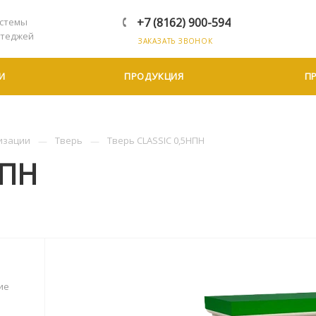
+7 (8162) 900-594
стемы
ттеджей
ЗАКАЗАТЬ ЗВОНОК
И
ПРОДУКЦИЯ
П
изации
Тверь
Тверь CLASSIC 0,5НПН
НПН
ие