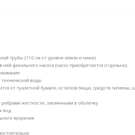
ой трубы (110 см от уровня земли и ниже)
 ней фекального насоса (насос приобретается отдельно)
роживания
й технической воды
ится от туалетной бумаги, остатков пищи, средств гигиены, 
 ребрами жесткости, запаянными в оболочку
х вод
ьного якорения
мостоятельно