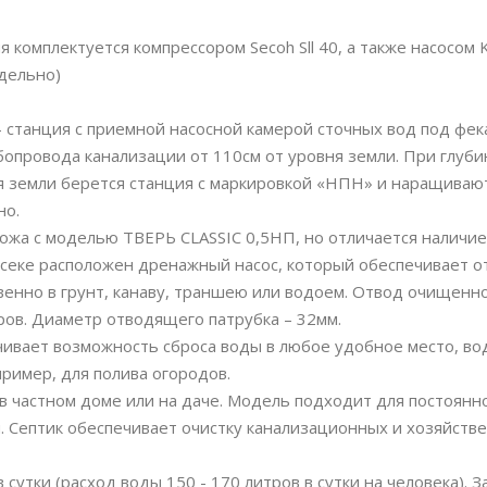
 комплектуется компрессором Secoh Sll 40, а также насосом 
тдельно)
– станция с приемной насосной камерой сточных вод под фе
бопровода канализации от 110см от уровня земли. При глуби
я земли берется станция с маркировкой «НПН» и наращиваю
но.
хожа с моделью ТВЕРЬ CLASSIC 0,5НП, но отличается наличи
тсеке расположен дренажный насос, который обеспечивает о
венно в грунт, канаву, траншею или водоем. Отвод очищенн
ров. Диаметр отводящего патрубка – 32мм.
чивает возможность сброса воды в любое удобное место, во
ример, для полива огородов.
 в частном доме или на даче. Модель подходит для постоянн
и. Септик обеспечивает очистку канализационных и хозяйств
сутки (расход воды 150 - 170 литров в сутки на человека). 