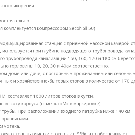
ьного якорения
мостоятельно
 комплектуется компрессором Secoh Sll 50)
 модифицированная станция с приемной насосной камерой с
, используется при глубине подводящего трубопровода кан
го трубопровода канализации 150, 160, 170 и 180 см беретс
но горловины 10, 20, 30 и 40см соответственно.
тном доме или даче, с постоянным проживанием или сезонны
онных и хозяйственно-бытовых стоков в количестве от 170 д
 составляет 1600 литров стоков в сутки.
высоту корпуса (отметка «М» в маркировке).
у трубы. При расположении входного патрубка ниже 140 см
 горловинами.
амотека.
кую степень очистки стоков – до 98%, что обеспечивает