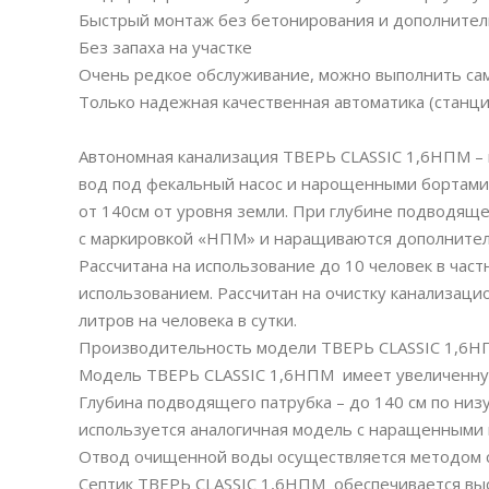
Быстрый монтаж без бетонирования и дополнител
Без запаха на участке
Очень редкое обслуживание, можно выполнить са
Только надежная качественная автоматика (станция
Автономная канализация ТВЕРЬ CLASSIC 1,6НПМ –
вод под фекальный насос и нарощенными бортами
от 140см от уровня земли. При глубине подводяще
с маркировкой «НПМ» и наращиваются дополнитель
Рассчитана на использование до 10 человек в час
использованием. Рассчитан на очистку канализаци
литров на человека в сутки.
Производительность модели ТВЕРЬ CLASSIC 1,6НПМ
Модель ТВЕРЬ CLASSIC 1,6НПМ имеет увеличенную 
Глубина подводящего патрубка – до 140 см по низ
используется аналогичная модель с наращенными
Отвод очищенной воды осуществляется методом с
Септик ТВЕРЬ CLASSIC 1,6НПМ обеспечивается высо