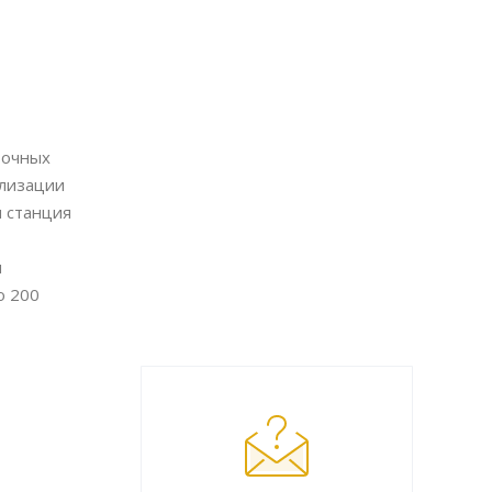
точных
ализации
я станция
м
о 200