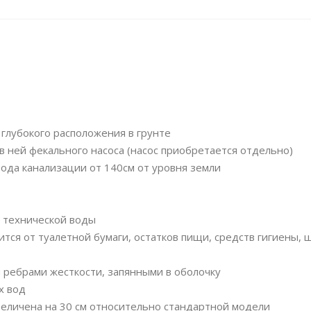
 глубокого расположения в грунте
 ней фекального насоса (насос приобретается отдельно)
ода канализации от 140см от уровня земли
й технической воды
ится от туалетной бумаги, остатков пищи, средств гигиены, 
 ребрами жесткости, запянными в оболочку
х вод
величена на 30 см относительно стандартной модели